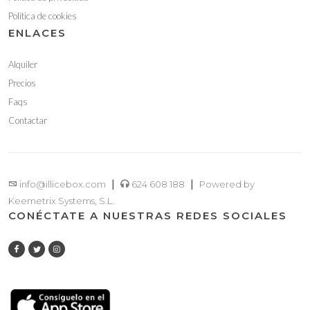
Política de cookies
ENLACES
Alquiler
Precios
Faqs
Contactar
|
|
info@illicebox.com
624 608 188
Powered by
Keemetrix Systems, S.L.
CONÉCTATE A NUESTRAS REDES SOCIALES